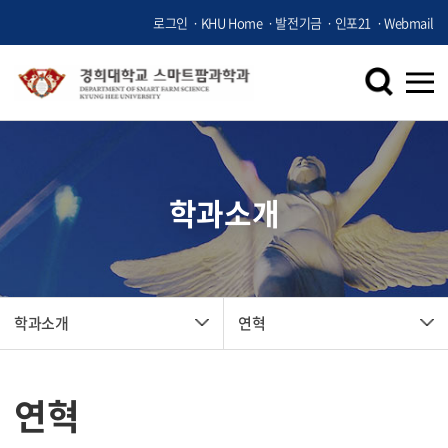
로그인
KHU Home
발전기금
인포21
Webmail
학과소개
학과소개
연혁
연혁